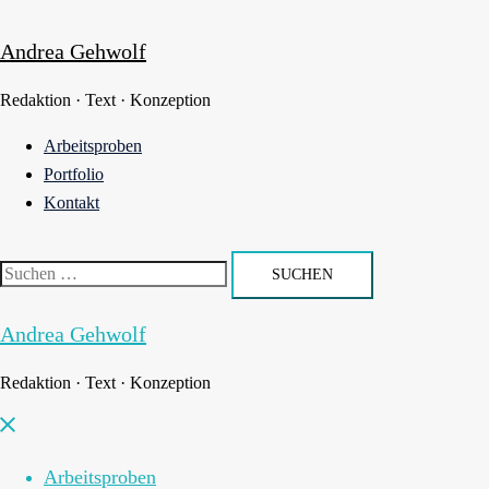
Zum
Inhalt
Andrea Gehwolf
springen
Redaktion · Text · Konzeption
Arbeitsproben
Portfolio
Kontakt
Suchen
nach:
Andrea Gehwolf
Redaktion · Text · Konzeption
Menü
schließen
Arbeitsproben