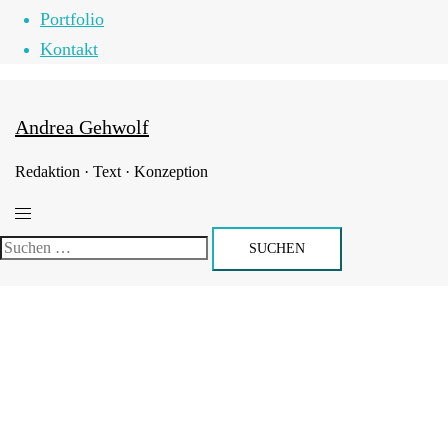
Portfolio
Kontakt
Andrea Gehwolf
Redaktion · Text · Konzeption
Menü
umschalten
Suchen
nach: